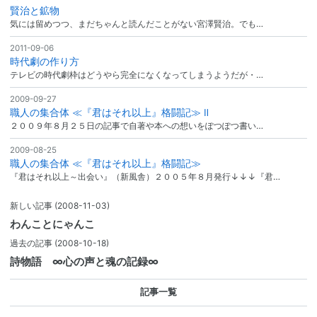
賢治と鉱物
気には留めつつ、まだちゃんと読んだことがない宮澤賢治。でも…
2011-09-06
時代劇の作り方
テレビの時代劇枠はどうやら完全になくなってしまうようだが・…
2009-09-27
職人の集合体 ≪『君はそれ以上』格闘記≫ Ⅱ
２００９年８月２５日の記事で自著や本への想いをぽつぽつ書い…
2009-08-25
職人の集合体 ≪『君はそれ以上』格闘記≫
『君はそれ以上～出会い』（新風舎）２００５年８月発行↓↓↓『君…
新しい記事
(2008-11-03)
わんことにゃんこ
過去の記事
(2008-10-18)
詩物語 ∞心の声と魂の記録∞
記事一覧