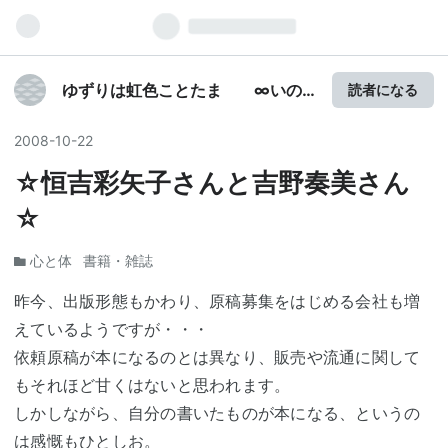
ゆずりは虹色ことたま ∞いの
読者になる
ち∞ 楪 蒼朋 ～風と緑のなか
に
2008
-
10
-
22
☆恒吉彩矢子さんと吉野奏美さん
☆
心と体
書籍・雑誌
昨今、出版形態もかわり、原稿募集をはじめる会社も増
えているようですが・・・
依頼原稿が本になるのとは異なり、販売や流通に関して
もそれほど甘くはないと思われます。
しかしながら、自分の書いたものが本になる、というの
は感慨もひとしお。